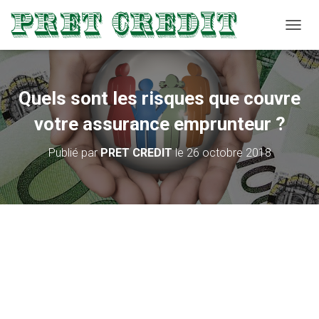
D
É
P
L
I
Quels sont les risques que couvre
E
R
votre assurance emprunteur ?
L
A
Publié par
PRET CREDIT
le
26 octobre 2018
N
A
V
I
G
A
T
I
O
N