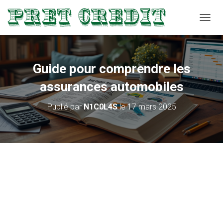
D
É
P
L
I
Guide pour comprendre les
E
R
assurances automobiles
L
A
Publié par
N1C0L4S
le
17 mars 2025
N
A
V
I
G
A
T
I
O
N