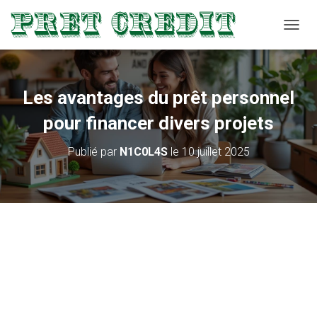
D
É
P
L
I
Les avantages du prêt personnel
E
R
pour financer divers projets
L
A
Publié par
N1C0L4S
le
10 juillet 2025
N
A
V
I
G
A
T
I
O
N