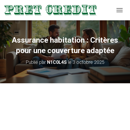
D
É
P
L
I
Assurance habitation : Critères
E
R
pour une couverture adaptée
L
A
Publié par
N1C0L4S
le
3 octobre 2025
N
A
V
I
G
A
T
I
O
N