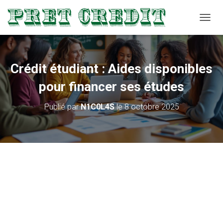
D
É
P
L
I
Crédit étudiant : Aides disponibles
E
R
pour financer ses études
L
A
Publié par
N1C0L4S
le
8 octobre 2025
N
A
V
I
G
A
T
I
O
N