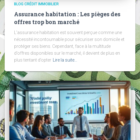
BLOG CRÉDIT IMMOBILIER
Assurance habitation : Les pièges des
offres trop bon marché
L’assurance habitation est souvent perçue comme une
nécessité incontournable pour sécuriser son domicile et
protéger ses biens. Cependant, face à la multitude
d’offres disponibles sur le marché, il devient de plus en
plus tentant d’opter
Lire la suite…