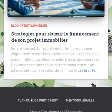
BLOG CRÉDIT IMMOBILIER
Stratégies pour réussir le financement
de son projet immobilier
Le financement d’un projet immobilier constitue une
étape déterminante dans la réalisation de vos ambitions
personnelles ou professionnelles. Depuis des décennies,
l’investissement immobilier a été reconnu comme un
pilier solide pour la création de patrimoine
Lire la suite…
PLAN DU BLOG PRET CREDIT
MENTIONS LÉGALES
Hestia | Développé par
ThemeIsle