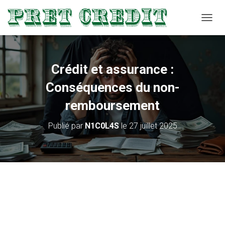
D
É
P
L
I
Crédit et assurance :
E
R
Conséquences du non-
L
A
remboursement
N
A
Publié par
N1C0L4S
le
27 juillet 2025
V
I
G
A
T
I
O
N