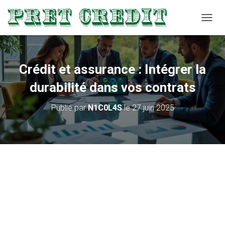
D
É
P
L
I
Crédit et assurance : Intégrer la
E
R
durabilité dans vos contrats
L
A
Publié par
N1C0L4S
le
27 juin 2025
N
A
V
I
G
A
T
I
O
N