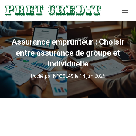
D
É
P
L
I
Assurance emprunteur : Choisir
E
R
entre assurance de groupe et
L
A
individuelle
N
A
Publié par
N1C0L4S
le
14 juin 2025
V
I
G
A
T
I
O
N